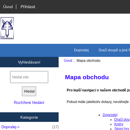
Úvod
Přihlásit
Doprodej
Dračí doupě a jiné
Úvod
:. Mapa obchodu
Vyhledávaní
Mapa obchodu
Pro lepší navigaci v našem obchodě jsm
Pokud máte jakékoliv dotazy, neváhejte
Rozšířené hledání
Doprodej
Kategorie
Dračí do
Knihy
Doprodej->
(17)
Stolní hry