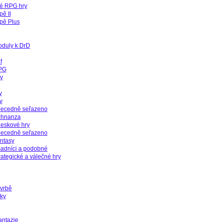
né RPG hry
ě II
pě Plus
oduly k DrD
f
RPG
ry
y
y
ecedně seřazeno
hnanza
eskové hry
ecedně seřazeno
ntasy
adníci a podobné
rategické a válečné hry
 vrbě
ky
antazie