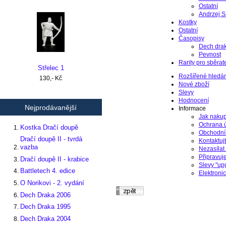
Ostatní
Andrzej 
Kostky
Ostatní
Časopisy
Dech dra
Pevnost
Rarity pro sběrat
Střelec 1
Rozšířené hledán
130,- Kč
Nové zboží
Slevy
Hodnocení
Nejprodávanější
Informace
Jak naku
Ochrana 
Kostka Dračí doupě
Obchodní
Dračí doupě II - tvrdá
Kontaktujt
vazba
Nezasílat 
Připravu
Dračí doupě II - krabice
Slevy "up
Battletech 4. edice
Elektroni
O Norikovi - 2. vydání
Dech Draka 2006
Dech Draka 1995
Dech Draka 2004