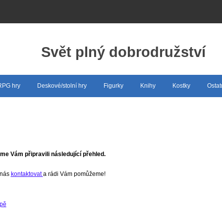
Svět plný dobrodružství
 RPG hry
Deskové/stolní hry
Figurky
Knihy
Kostky
Ostat
e Vám připravili následující přehled.
 nás
kontaktovat
a rádi Vám pomůžeme!
upě