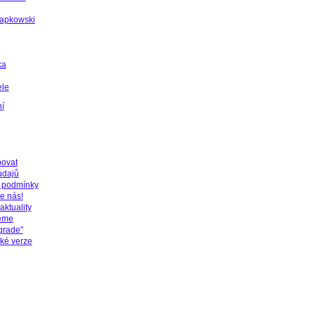
Sapkowski
ka
ele
í
povat
údajů
 podmínky
e nás!
aktuality
jeme
grade"
cké verze