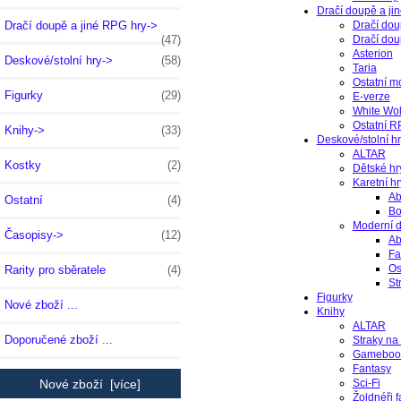
Dračí doupě a ji
Dračí doup
Dračí doupě a jiné RPG hry->
Dračí dou
(47)
Asterion
Deskové/stolní hry->
(58)
Taria
Ostatní m
Figurky
(29)
E-verze
White Wol
Ostatní 
Knihy->
(33)
Deskové/stolní h
ALTAR
Kostky
(2)
Dětské hr
Karetní hr
Ab
Ostatní
(4)
Bo
Moderní d
Časopisy->
(12)
Ab
Fa
Os
Rarity pro sběratele
(4)
St
Figurky
Nové zboží ...
Knihy
ALTAR
Doporučené zboží ...
Straky na
Gameboo
Fantasy
Sci-Fi
Nové zboží [více]
Žoldnéři f