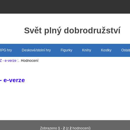
Svět plný dobrodružství
 RPG hry
Deskové/stolní hry
Figurky
Knihy
Kostky
Ostat
Z - e-verze
:. Hodnocení
- e-verze
Zobrazeno
1
-
2
(z
2
hodnocení)