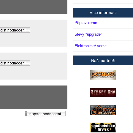
Více informací
Připravujeme
Slevy "upgrade"
Elektronické verze
Naši partneři