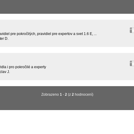
vidiel pre pokročilých, pravidiel pre expertov a svet 1.6 E, ...
er D.
dla i pro pokročilé a experty
lav J.
Zobrazeno
1
-
2
(z
2
hodnocení)