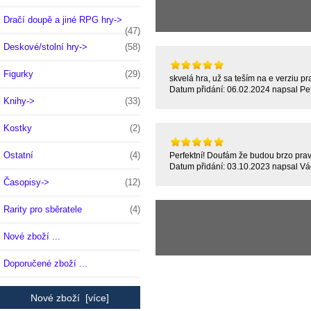
Dračí doupě a jiné RPG hry->
(47)
Deskové/stolní hry->
(58)
Figurky
(29)
skvelá hra, už sa teším na e verziu pra
Datum přidání: 06.02.2024 napsal Pet
Knihy->
(33)
Kostky
(2)
Ostatní
(4)
Perfektní! Doufám že budou brzo pravi
Datum přidání: 03.10.2023 napsal Vác
Časopisy->
(12)
Rarity pro sběratele
(4)
Nové zboží ...
Doporučené zboží ...
Nové zboží [více]