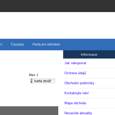
ní
Časopisy
Rarity pro sběratele
Informace
Jak nakupovat
Ochrana údajů
Max: 1
Obchodní podmínky
Kontaktujte nás!
Mapa obchodu
Nezasílat aktuality