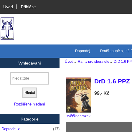
Úvod
Přihlásit
Doprodej
Dračí doupě a jiné
Úvod
:.
Rarity pro sběratele
:.
DrD 1.6 PP
Vyhledávaní
DrD 1.6 PPZ 
99,- Kč
Rozšířené hledání
zvětšit obrázek
Kategorie
Doprodej->
(17)