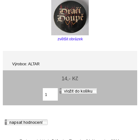
zvětšit obrázek
Výrobce: ALTAR
14,- Kč