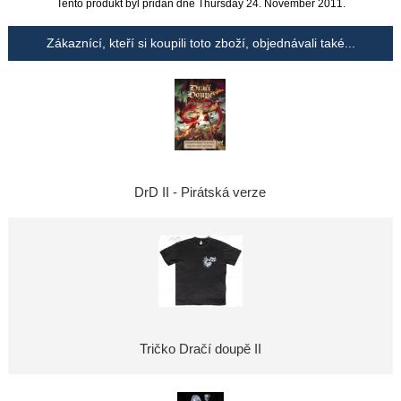
Tento produkt byl přidán dne Thursday 24. November 2011.
Zákaznící, kteří si koupili toto zboží, objednávali také...
DrD II - Pirátská verze
Tričko Dračí doupě II