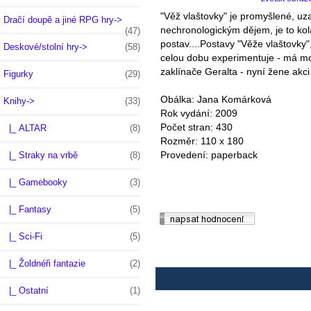
"Věž vlaštovky" je promyšlené, uz
Dračí doupě a jiné RPG hry->
nechronologickým dějem, je to ko
(47)
postav....Postavy "Věže vlaštovk
Deskové/stolní hry->
(58)
celou dobu experimentuje - má mož
zaklínače Geralta - nyní žene akci
Figurky
(29)
Obálka: Jana Komárková
Knihy
->
(33)
Rok vydání: 2009
Počet stran: 430
|_ ALTAR
(8)
Rozměr: 110 x 180
Provedení: paperback
|_ Straky na vrbě
(8)
|_ Gamebooky
(3)
|_ Fantasy
(5)
|_ Sci-Fi
(5)
|_ Žoldnéři fantazie
(2)
|_ Ostatní
(1)