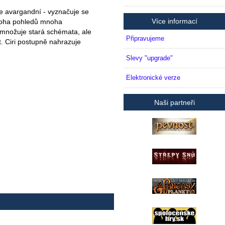
le avargandní - vyznačuje se
Více informací
mnoha pohledů mnoha
zmnožuje stará schémata, ale
Připravujeme
t. Ciri postupně nahrazuje
Slevy "upgrade"
Elektronické verze
Naši partneři