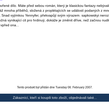
avřené dílo. Máte před sebou román, který je klasickou fantazy nebýva
láž mnoha příběhů, složená z proplétajících se událostí podaných z 
y", Snad vyjímkou Yennyfer, překvapůjí svým výrazem. sapkowskyi nero
ná vynikající cit pro hrdinuÿ, dokáže je změnit dříve, než začnou nudi
 vpřed ona...
Tento produkt byl přidán dne Tuesday 06. February 2007.
Zákaznící, kteří si koupili toto zboží, objednávali také...