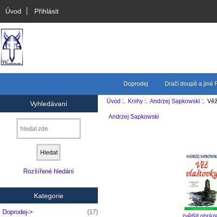
Úvod
Přihlásit
Doprodej
Dračí doupě a jiné
Úvod
:.
Knihy
:.
Andrzej Sapkowski
:. Věž
Vyhledávaní
Andrzej Sapkowski
Rozšířené hledání
Kategorie
Doprodej->
(17)
zvětšit obráz