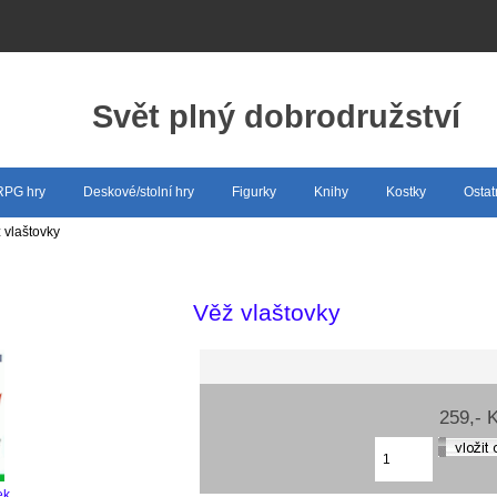
Svět plný dobrodružství
 RPG hry
Deskové/stolní hry
Figurky
Knihy
Kostky
Ostat
 vlaštovky
Věž vlaštovky
259,- 
ek