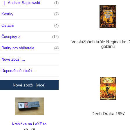
|_ Andrzej Sapkowski
(1)
Kostky
(2)
Ostatní
(4)
Časopisy->
(12)
Ve službách krále Reginalda: 
goblinů
Rarity pro sběratele
(4)
Nové zboží ...
Doporučené zboží ...
Nové zboží [více]
Dech Draka 1997
Krabička na LeXEso
40,- Kč