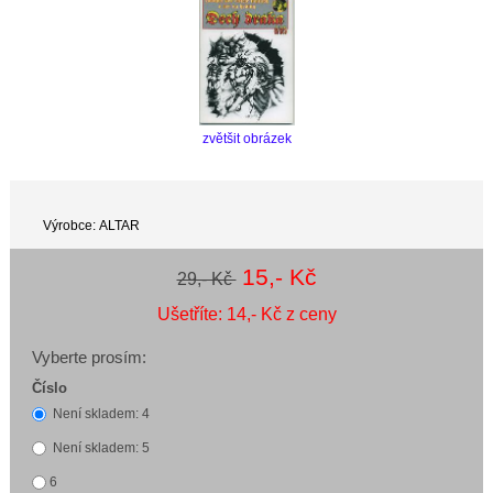
zvětšit obrázek
Výrobce: ALTAR
15,- Kč
29,- Kč
Ušetříte: 14,- Kč z ceny
Vyberte prosím:
Číslo
Není skladem: 4
Není skladem: 5
6