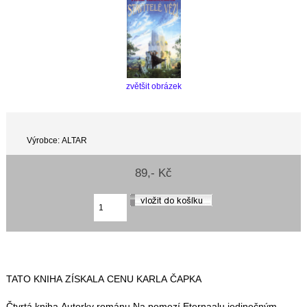
zvětšit obrázek
Výrobce: ALTAR
89,- Kč
TATO KNIHA ZÍSKALA CENU KARLA ČAPKA
Čtvrtá kniha Autorky románu Na pomezí Eternaalu jedinečným