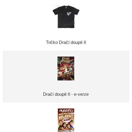
Tričko Dračí doupě II
Dračí doupě II - e-verze