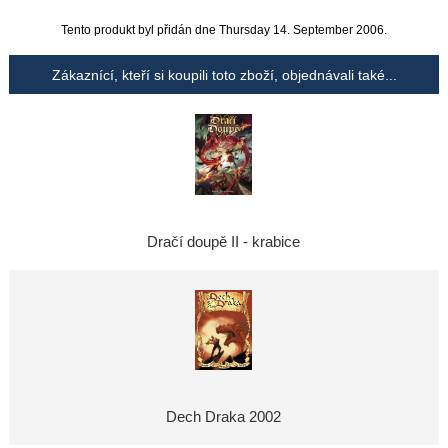
Tento produkt byl přidán dne Thursday 14. September 2006.
Zákaznící, kteří si koupili toto zboží, objednávali také...
Dračí doupě II - krabice
Dech Draka 2002