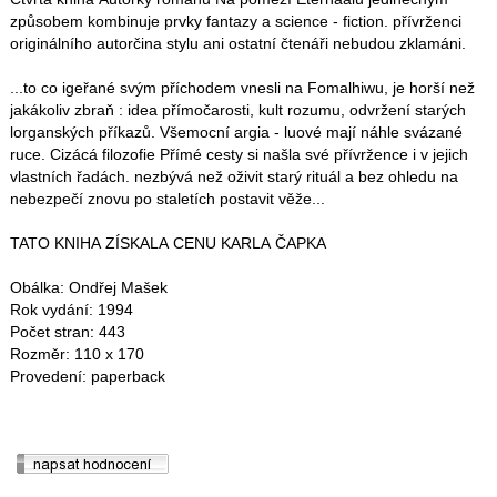
způsobem kombinuje prvky fantazy a science - fiction. přívrženci
originálního autorčina stylu ani ostatní čtenáři nebudou zklamáni.
...to co igeřané svým příchodem vnesli na Fomalhiwu, je horší než
jakákoliv zbraň : idea přímočarosti, kult rozumu, odvržení starých
lorganských příkazů. Všemocní argia - luové mají náhle svázané
ruce. Cizácá filozofie Přímé cesty si našla své přívržence i v jejich
vlastních řadách. nezbývá než oživit starý rituál a bez ohledu na
nebezpečí znovu po staletích postavit věže...
TATO KNIHA ZÍSKALA CENU KARLA ČAPKA
Obálka: Ondřej Mašek
Rok vydání: 1994
Počet stran: 443
Rozměr: 110 x 170
Provedení: paperback