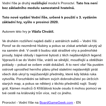
Vodní říše je druhý
rozšiřující
modul k Proroctví.
Tato hra není
bez základního modulu samostatně hratelná.
Toto nové vydání Vodní říše, určené k použití s 3. vydáním
základní hry, vyšlo v prosinci 2020.
Autorem této hry je
Vláďa Chvátil.
Ve druhém rozšíření najdeš další z astrálních světů – Vodní říši.
Ponoř se do nezměrné hlubiny a pokus se získat artefakt ukrytý až
na samém dně. V cestě ti budou stát strašlivé víry a podmořské
proudy, bájné obludy i tajemné bytosti z těch nejdávnějších legend.
Vypravíš-li se do Vodní říše, vrátíš se silnější, moudřejší a obtěžkán
poklady – pokud se ovšem vrátit dokážeš. A to není vše! Na pustém
ostrově uprostřed herního plánu před staletími nejslavnější pirát
všech dob ukryl ty nejúžasnější předměty, které kdy lidská ruka
vytvořila. Porozhlédni se během svých dobrodružství po útržcích
starých map, a pokus se některý z těchto předmětů najít. Svatý
grál, Kámen mudrců či Křišťálová koule osudu ti mohou pomoci ve
tvé cestě na královský trůn více, než co jiného.
Proroctví - Vodní říše na
BoardGameGeek.com
- EN