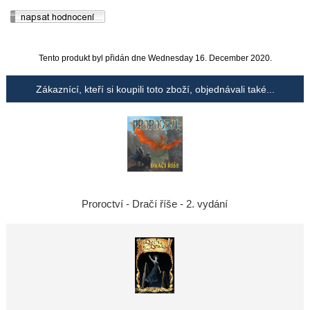
Tento produkt byl přidán dne Wednesday 16. December 2020.
Zákaznící, kteří si koupili toto zboží, objednávali také...
Proroctví - Dračí říše - 2. vydání