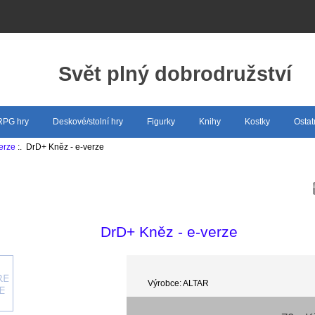
Svět plný dobrodružství
 RPG hry
Deskové/stolní hry
Figurky
Knihy
Kostky
Ostat
erze
:. DrD+ Kněz - e-verze
DrD+ Kněz - e-verze
Výrobce: ALTAR