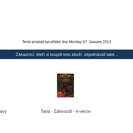
Tento produkt byl přidán dne Monday 07. January 2013.
Zákaznící, kteří si koupili toto zboží, objednávali také...
Taria - Záhvozdí - e-verze
tavy