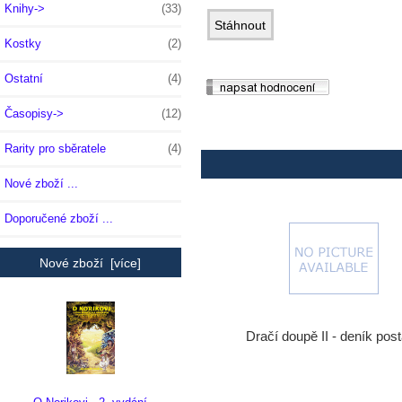
Knihy->
(33)
Kostky
(2)
Ostatní
(4)
Časopisy->
(12)
Rarity pro sběratele
(4)
Nové zboží ...
Doporučené zboží ...
Nové zboží [více]
Dračí doupě II - deník pos