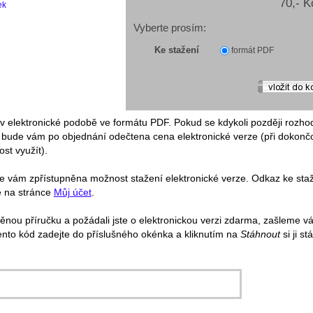
70,- K
ek
Vyberte prosím:
Ke stažení
formát PDF
i v elektronické podobě ve formátu PDF. Pokud se kdykoli později rozh
, bude vám po objednání odečtena cena elektronické verze (při dokon
st využít).
e vám zpřístupněna možnost stažení elektronické verze. Odkaz ke staž
e na stránce
Můj účet
.
tištěnou příručku a požádali jste o elektronickou verzi zdarma, zašleme
ento kód zadejte do příslušného okénka a kliknutím na
Stáhnout
si ji s