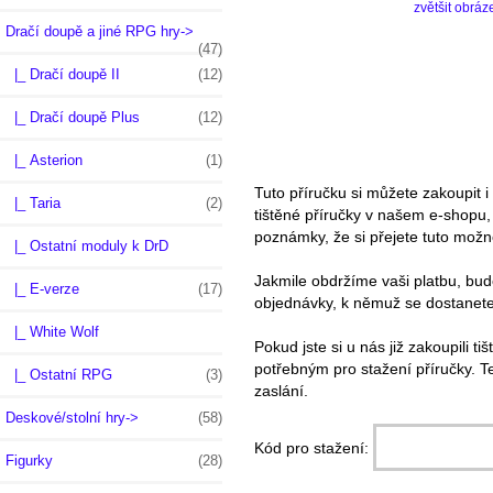
zvětšit obráz
Dračí doupě a jiné RPG hry
->
(47)
|_ Dračí doupě II
(12)
|_ Dračí doupě Plus
(12)
|_ Asterion
(1)
Tuto příručku si můžete zakoupit 
|_ Taria
(2)
tištěné příručky v našem e-shopu
poznámky, že si přejete tuto možno
|_ Ostatní moduly k DrD
Jakmile obdržíme vaši platbu, bud
|_ E-verze
(17)
objednávky, k němuž se dostanet
|_ White Wolf
Pokud jste si u nás již zakoupili 
potřebným pro stažení příručky. T
|_ Ostatní RPG
(3)
zaslání.
Deskové/stolní hry->
(58)
Kód pro stažení:
Figurky
(28)