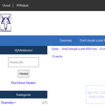
Úvod
Přihlásit
Doprodej
Dračí doupě a jiné
Úvod
:.
Dračí doupě a jiné RPG hry
:.
E-v
Vyhledávaní
E-verze
Rozšířené hledání
Kategorie
Doprodej->
(17)