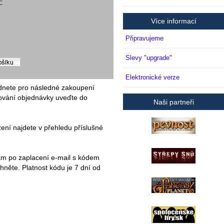
č
Více informací
Připravujeme
Slevy "upgrade"
Elektronické verze
odnete pro následné zakoupení
čování objednávky uveďte do
Naši partneři
ení najdete v přehledu příslušné
 vám po zaplacení e-mail s kódem
táhněte. Platnost kódu je 7 dní od