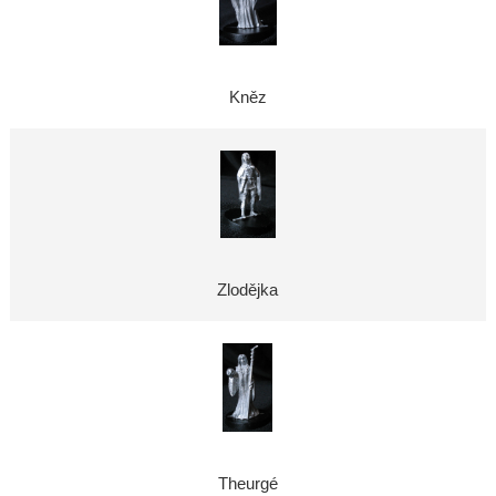
Kněz
Zlodějka
Theurgé