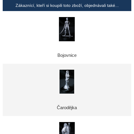
Zákaznící, kteří si koupili toto zboží, objednávali také...
Bojovnice
Čarodějka