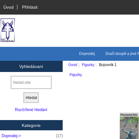
Úvod
Přihlásit
Doprodej
Dračí doupě a jiné
Úvod
:.
Figurky
:. Bojovník 1
Vyhledávaní
Figurky
Rozšířené hledání
Kategorie
Doprodej->
(17)