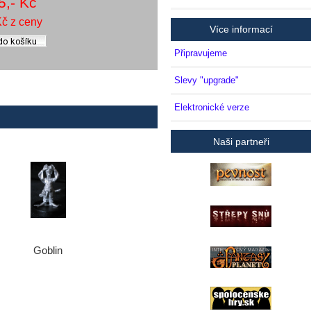
5,- Kč
Kč z ceny
Více informací
Připravujeme
Slevy "upgrade"
Elektronické verze
Naši partneři
Goblin