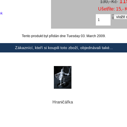
11
130,- Kč
Ušetříte: 15,- 
ek
Tento produkt byl přidán dne Tuesday 03. March 2009.
Zákaznící, kteří si koupili toto zboží, objednávali také...
Hraničářka