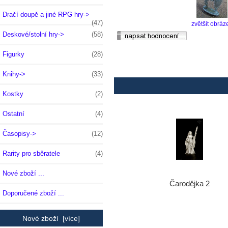
Dračí doupě a jiné RPG hry->
(47)
zvětšit obráz
Deskové/stolní hry->
(58)
Figurky
(28)
Knihy->
(33)
Kostky
(2)
Ostatní
(4)
Časopisy->
(12)
Rarity pro sběratele
(4)
Nové zboží ...
Čarodějka 2
Doporučené zboží ...
Nové zboží [více]