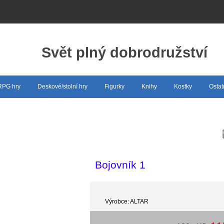
Svět plný dobrodružství
 RPG hry
Deskové/stolní hry
Figurky
Knihy
Kostky
Ostat
Bojovník 1
Výrobce: ALTAR