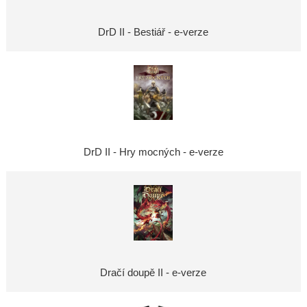
DrD II - Bestiář - e-verze
DrD II - Hry mocných - e-verze
Dračí doupě II - e-verze