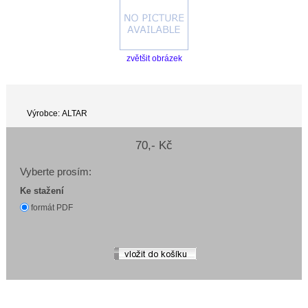
zvětšit obrázek
Výrobce: ALTAR
70,- Kč
Vyberte prosím:
Ke stažení
formát PDF