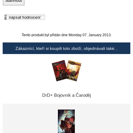
Tento produkt byl přidán dne Monday 07. January 2013.
Zákaznící, kteří si koupili toto zboží, objednávali také...
DrD+ Bojovník a Čaroděj