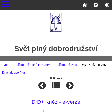
Svět plný dobrodružství
Úvod
:.
Dračí doupě a jiné RPG hry
:.
Dračí doupě Plus
:. DrD+ Kněz - e-verze
Dračí doupě Plus
Zboží 7/12
DrD+ Kněz - e-verze