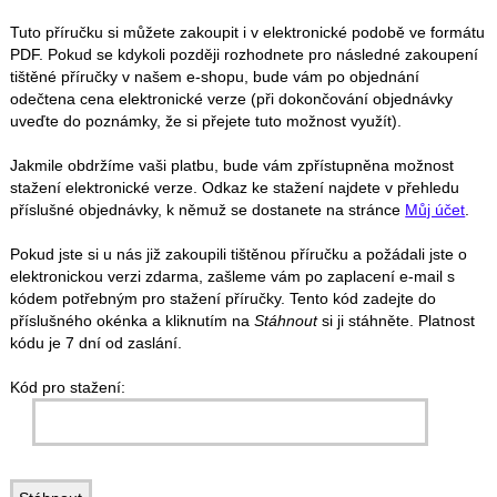
Tuto příručku si můžete zakoupit i v elektronické podobě ve formátu
PDF. Pokud se kdykoli později rozhodnete pro následné zakoupení
tištěné příručky v našem e-shopu, bude vám po objednání
odečtena cena elektronické verze (při dokončování objednávky
uveďte do poznámky, že si přejete tuto možnost využít).
Jakmile obdržíme vaši platbu, bude vám zpřístupněna možnost
stažení elektronické verze. Odkaz ke stažení najdete v přehledu
příslušné objednávky, k němuž se dostanete na stránce
Můj účet
.
Pokud jste si u nás již zakoupili tištěnou příručku a požádali jste o
elektronickou verzi zdarma, zašleme vám po zaplacení e-mail s
kódem potřebným pro stažení příručky. Tento kód zadejte do
příslušného okénka a kliknutím na
Stáhnout
si ji stáhněte. Platnost
kódu je 7 dní od zaslání.
Kód pro stažení: