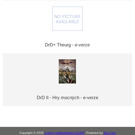
DrD+ Theurg - e-verze
DrD II - Hry mocných - e-verze
Copyright © 2026
e-shop nakladatelstvi ALTAR
. Powered by
Zen Cart