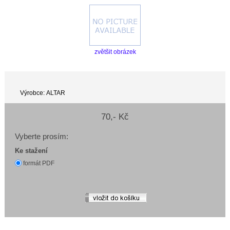
zvětšit obrázek
Výrobce: ALTAR
70,- Kč
Vyberte prosím:
Ke stažení
formát PDF