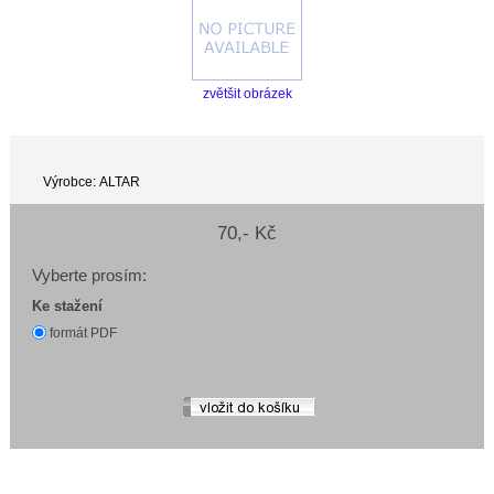
zvětšit obrázek
Výrobce: ALTAR
70,- Kč
Vyberte prosím:
Ke stažení
formát PDF