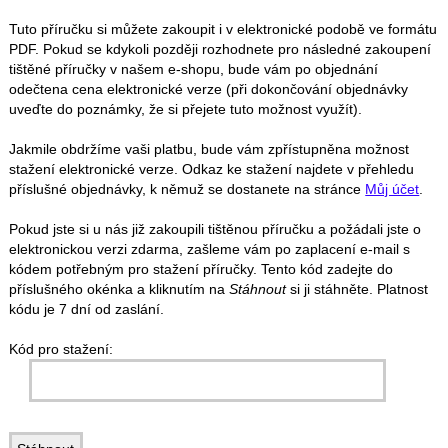
Tuto příručku si můžete zakoupit i v elektronické podobě ve formátu
PDF. Pokud se kdykoli později rozhodnete pro následné zakoupení
tištěné příručky v našem e-shopu, bude vám po objednání
odečtena cena elektronické verze (při dokončování objednávky
uveďte do poznámky, že si přejete tuto možnost využít).
Jakmile obdržíme vaši platbu, bude vám zpřístupněna možnost
stažení elektronické verze. Odkaz ke stažení najdete v přehledu
příslušné objednávky, k němuž se dostanete na stránce
Můj účet
.
Pokud jste si u nás již zakoupili tištěnou příručku a požádali jste o
elektronickou verzi zdarma, zašleme vám po zaplacení e-mail s
kódem potřebným pro stažení příručky. Tento kód zadejte do
příslušného okénka a kliknutím na
Stáhnout
si ji stáhněte. Platnost
kódu je 7 dní od zaslání.
Kód pro stažení: