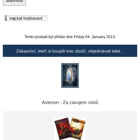
Tento produkt byl přidán dne Friday 04. January 2013.
Zákaznící, kteří si koupili toto zboží, objednávali také...
Asterion - Za závojem stínů