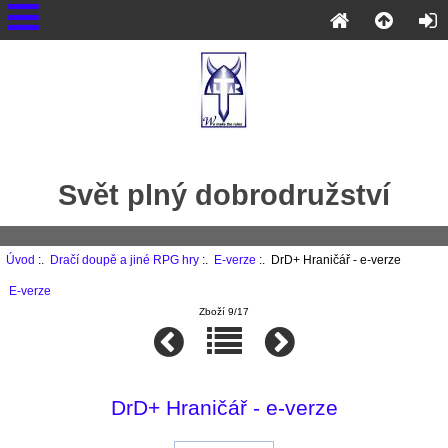
Svět plný dobrodružství
Úvod
:.
Dračí doupě a jiné RPG hry
:.
E-verze
:. DrD+ Hraničář - e-verze
E-verze
Zboží 9/17
DrD+ Hraničář - e-verze