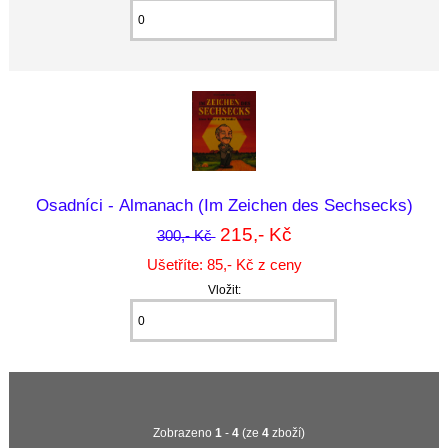
Osadníci - Almanach (Im Zeichen des Sechsecks)
215,- Kč
300,- Kč
Ušetříte: 85,- Kč z ceny
Vložit:
Zobrazeno
1
-
4
(ze
4
zboží)