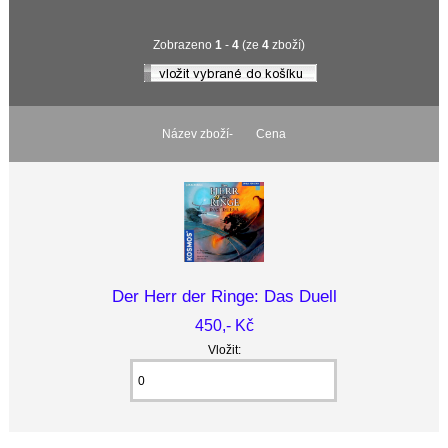
Zobrazeno
1
-
4
(ze
4
zboží)
Název zboží-
Cena
Der Herr der Ringe: Das Duell
450,- Kč
Vložit: