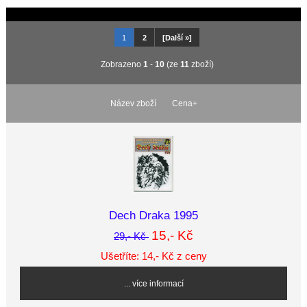
1
2
[Další »]
Zobrazeno
1
-
10
(ze
11
zboží)
Název zboží
Cena+
Dech Draka 1995
15,- Kč
29,- Kč
Ušetříte: 14,- Kč z ceny
... více informací