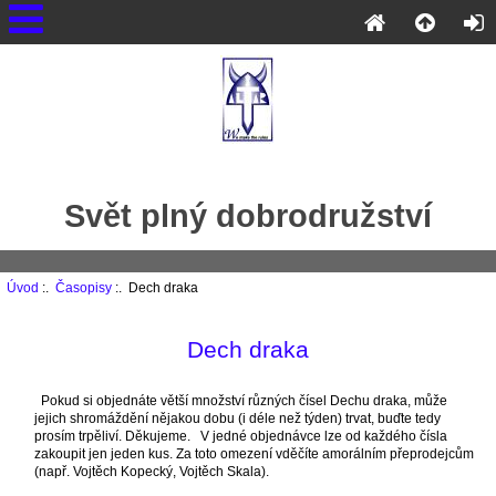
Svět plný dobrodružství
Úvod
:.
Časopisy
:. Dech draka
Dech draka
Pokud si objednáte větší množství různých čísel Dechu draka, může
jejich shromáždění nějakou dobu (i déle než týden) trvat, buďte tedy
prosím trpěliví. Děkujeme. V jedné objednávce lze od každého čísla
zakoupit jen jeden kus. Za toto omezení vděčíte amorálním přeprodejcům
(např. Vojtěch Kopecký, Vojtěch Skala).