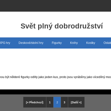
Svět plný dobrodružství
 RPG hry
Deskové/stolní hry
Figurky
Knihy
Kostky
Ostat
 být některé figurky odlity jako jeden kus, proto jsou vyráběny jako vícedílný mod
[« Předchozí]
1
2
3
[Další »]