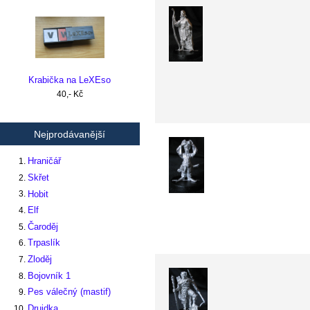
Krabička na LeXEso
40,- Kč
Nejprodávanější
Hraničář
Skřet
Hobit
Elf
Čaroděj
Trpaslík
Zloděj
Bojovník 1
Pes válečný (mastif)
Druidka