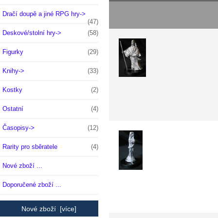
Dračí doupě a jiné RPG hry->
(47)
Deskové/stolní hry->
(58)
Figurky
(29)
Knihy->
(33)
Kostky
(2)
Ostatní
(4)
Časopisy->
(12)
Rarity pro sběratele
(4)
Nové zboží ...
Doporučené zboží ...
Nové zboží [více]