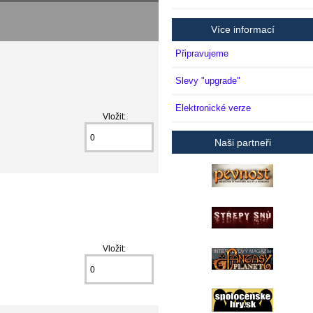
Více informací
Připravujeme
Slevy "upgrade"
Elektronické verze
Vložit:
Naši partneři
Vložit: