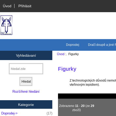
Úvod
Přihlásit
Doprodej
Dračí doupě a jiné
Úvod
:. Figurky
Vyhledávaní
Figurky
Z technologických důvodů nemohou
vteřinovým lepidlem).
Rozšířené hledání
Kategorie
Zobrazeno
11
-
20
(ze
29
zboží)
Doprodej->
(17)