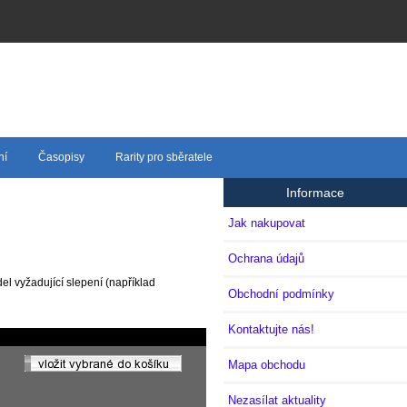
ní
Časopisy
Rarity pro sběratele
Informace
Jak nakupovat
Ochrana údajů
el vyžadující slepení (například
Obchodní podmínky
Kontaktujte nás!
Mapa obchodu
Nezasílat aktuality