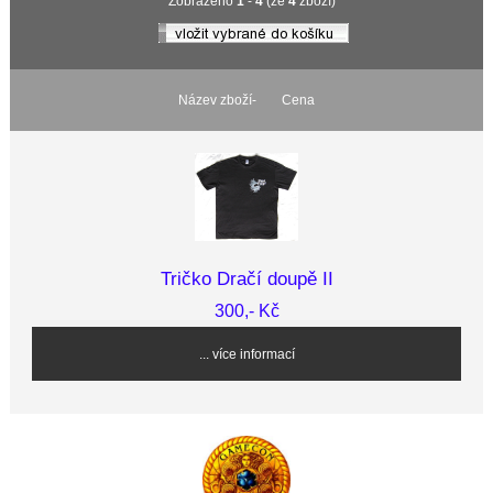
Zobrazeno
1
-
4
(ze
4
zboží)
Název zboží-
Cena
Tričko Dračí doupě II
300,- Kč
... více informací