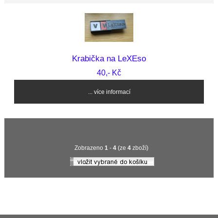
Krabička na LeXEso
40,- Kč
... více informací
Zobrazeno
1
-
4
(ze
4
zboží)