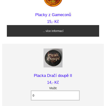
Placky z Gameconů
15,- Kč
... více informací
Placka Dračí doupě II
14,- Kč
Vložit: