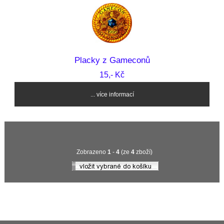
Placky z Gameconů
15,- Kč
... více informací
Zobrazeno
1
-
4
(ze
4
zboží)