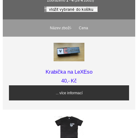
Zobrazeno
1
-
4
(ze
4
zboží)
Název zboží-
Cena
Krabička na LeXEso
40,- Kč
... více informací