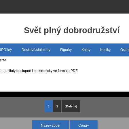
Svět plný dobrodružství
 RPG hry
Deskové/stolní hry
Figurky
Knihy
Kostky
Ostat
erze
huje tituly dostupné i elektronicky ve formátu PDF.
1
2
[Další »]
Název zboží
Cena+