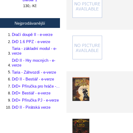
130,- Kč
Nejprodávanější
Dračí doupě II - e-verze
DrD 1.6 PPZ - e-verze
Taria - základní modul - e-
verze
DrD II - Hry mocných - e-
verze
Taria - Záhvozdí - e-verze
DrD II - Bestiář - e-verze
DrD+ Příručka pro hráče -...
DrD+ Bestiář - e-verze
DrD+ Příručka PJ - e-verze
DrD II - Pirátská verze