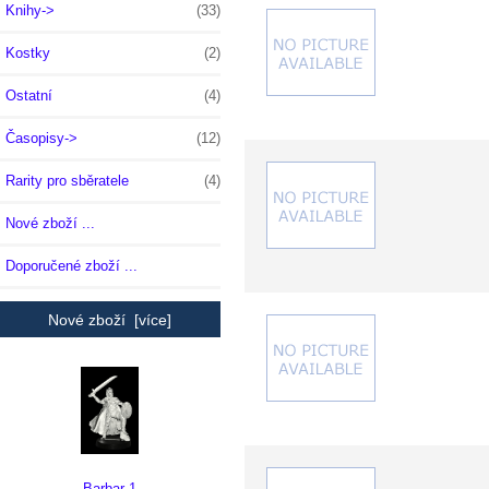
Knihy->
(33)
Kostky
(2)
Ostatní
(4)
Časopisy->
(12)
Rarity pro sběratele
(4)
Nové zboží ...
Doporučené zboží ...
Nové zboží [více]
Barbar 1