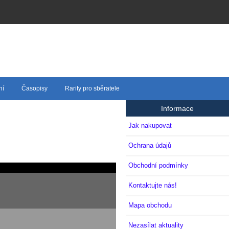
ní
Časopisy
Rarity pro sběratele
Informace
Jak nakupovat
Ochrana údajů
Obchodní podmínky
Kontaktujte nás!
Mapa obchodu
Nezasílat aktuality