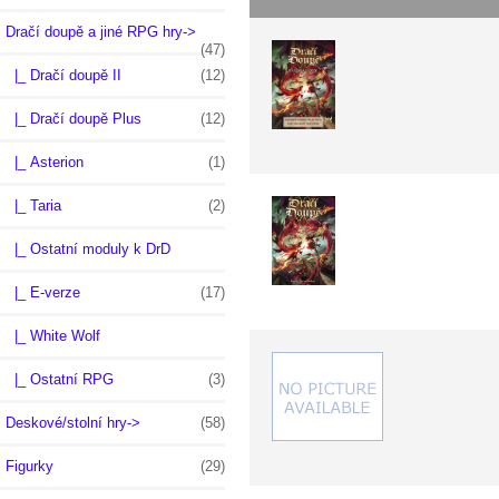
Dračí doupě a jiné RPG hry
->
(47)
|_ Dračí doupě II
(12)
|_ Dračí doupě Plus
(12)
|_ Asterion
(1)
|_ Taria
(2)
|_ Ostatní moduly k DrD
|_ E-verze
(17)
|_ White Wolf
|_ Ostatní RPG
(3)
Deskové/stolní hry->
(58)
Figurky
(29)