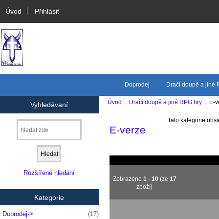
Úvod
Přihlásit
Doprodej
Dračí doupě a jiné
Úvod
:.
Dračí doupě a jiné RPG hry
:. E-v
Vyhledávaní
Tato kategorie obsa
E-verze
Rozšířené hledání
Zobrazeno
1
-
10
(ze
17
zboží)
Kategorie
Doprodej->
(17)