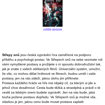
zvětšit obrázek
Střepy snů
jsou česká vyprávěcí hra zaměřená na podporu
příběhu a psychologii postav. Ve Střepech snů na sebe vezmete roli
vámi vymyšlené postavy a prožijete s ní spoustu dobrodružství tak,
jak je znáte z vašich oblíbených filmů. Univerzální systém, umožní,
že vše, co mohou dělat hrdinové ve filmech, budou umět i vaše
postavy, jen na vás záleží, jakou úlohu jim přiřknete.
Postava každého hráče ve hře má nějaký cíl, za kterým si jde a
jehož chce dosáhnout. Cesta bude těžká a strastiplná a právě o té
cestě za lidským snem budete vyprávět. Jen na vás bude, jaká
touha požene postavu dopředu. Ve Střepech snů je možné vše,
otázkou je jen, jakou cenu bude muset postava zaplatit.