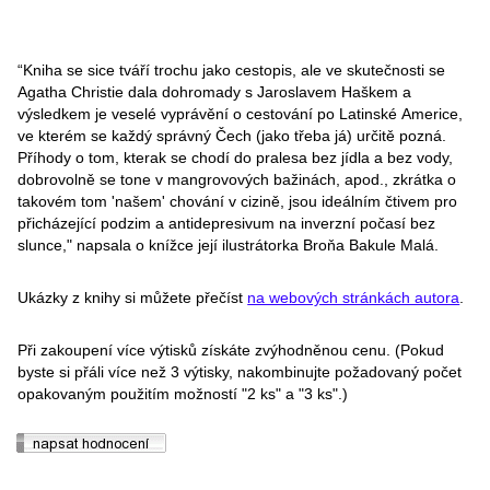
“Kniha se sice tváří trochu jako cestopis, ale ve skutečnosti se
Agatha Christie dala dohromady s Jaroslavem Haškem a
výsledkem je veselé vyprávění o cestování po Latinské Americe,
ve kterém se každý správný Čech (jako třeba já) určitě pozná.
Příhody o tom, kterak se chodí do pralesa bez jídla a bez vody,
dobrovolně se tone v mangrovových bažinách, apod., zkrátka o
takovém tom 'našem' chování v cizině, jsou ideálním čtivem pro
přicházející podzim a antidepresivum na inverzní počasí bez
slunce," napsala o knížce její ilustrátorka Broňa Bakule Malá.
Ukázky z knihy si můžete přečíst
na webových stránkách autora
.
Při zakoupení více výtisků získáte zvýhodněnou cenu. (Pokud
byste si přáli více než 3 výtisky, nakombinujte požadovaný počet
opakovaným použitím možností "2 ks" a "3 ks".)