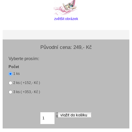
zvětšit obrázek
Původní cena:
249,- Kč
Vyberte prosím:
Počet
1 ks
2 ks ( +152,- Kč )
3 ks ( +353,- Kč )